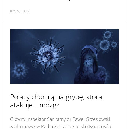
luty 5, 2025
Polacy chorują na grypę, która
atakuje... mózg?
Główny Inspektor Sanitarny dr Paweł Grzesiowski
zaalarmował w Radiu Zet, że już blisko tysiąc osób