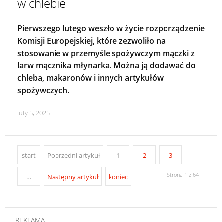
w chlebie
Pierwszego lutego weszło w życie rozporządzenie
Komisji Europejskiej, które zezwoliło na
stosowanie w przemyśle spożywczym mączki z
larw mącznika młynarka. Można ją dodawać do
chleba, makaronów i innych artykułów
spożywczych.
luty 5, 2025
start
Poprzedni artykuł
1
2
3
Strona 1 z 64
…
Następny artykuł
koniec
REKLAMA